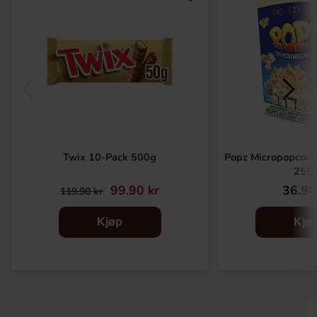
Twix 10-Pack 500g
Popz Micropopcorn
255
99.90 kr
36.90
119.90 kr
Kjøp
Kjø