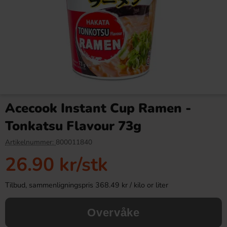
Wufuyuan Tapioca Pearl -
Starbucks Proteindrink -
Black Sugar 210g
Caramel Hazelnut Flavour
Acecook Instant Cup Ramen -
330ml(BF:22-06-2026)
79.90 kr
39.91 kr
Tonkatsu Flavour 73g
Köp
Köp
Artikelnummer:
800011840
26.90 kr
/stk
Tilbud, sammenligningspris 368.49 kr / kilo or liter
Overvåke