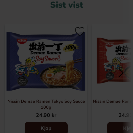
Sist vist
Nissin Demae Ramen Tokyo Soy Sauce
Nissin Demae Ram
100g
24.90 kr
24.90
Kjøp
Kjø