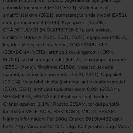
Nudlar (75,5%): VETEMJÖL, vegetabilisk olja (palmolja,
antioxidationsmedel (E320, E321), stärkelse, salt,
smakförstärkare (E621), surhetsreglerande medel (E451),
emulgeringsmedel (E466). Kryddpaket (13,3%):
GRÄDDPULVER (MJÖLKPROTEINER), salt, socker,
smakför- stärkare (E621, E631, E627), oljepulver (MJÖLK),
kryddor, jästextrakt, stärkelse, SOJASÅSPULVER
(SOJABÖNA, VETE) , artificiell kycklingarom (KORN,
MJÖLK), stabiliseringsmedel (E412), antiklumpningsmedel
((E551) [nano]), färgämne (E150a), vegetabilisk olja
(palmolja, antioxidationsmedel (E320, E321). Oljepaket
(10,1%): Vegetabilisk olja (palmolja, antioxidationsmedel
(E320, E321), artificiell tonkotsu-arom 0,9% (SESAM),
SESAMOLJA, FISKSÅS (stolephorus spp), kryddor.
Grönsakspaket (1,1%): Rostad SESAM, torkad purjolök.
Innehåller VETE, SOJA, FISK, KORN, MJÖLK, SESAM.
Näringsinformation: Per 100g. Energi: 2019kJ/482kcal /
Fett: 24g / Varav mättat fett: 13g / Kolhydrater: 56g / Varav