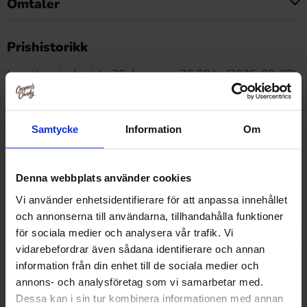
Omtaler
Dette produktet har ingen anmeldelser
Prishistorikk
Laveste pris de siste 30 dagene er 26.90 kr (2026-08-08)
Samtycke
Information
Om
Relaterte produkter
Denna webbplats använder cookies
Vi använder enhetsidentifierare för att anpassa innehållet
-73%
och annonserna till användarna, tillhandahålla funktioner
för sociala medier och analysera vår trafik. Vi
vidarebefordrar även sådana identifierare och annan
information från din enhet till de sociala medier och
annons- och analysföretag som vi samarbetar med.
Dessa kan i sin tur kombinera informationen med annan