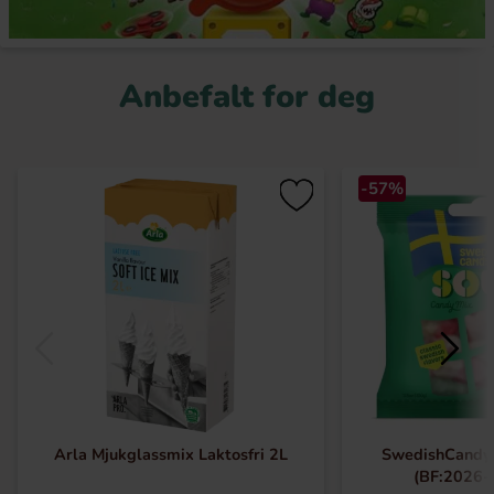
Anbefalt for deg
-57%
Arla Mjukglassmix Laktosfri 2L
SwedishCandy
(BF:2026-