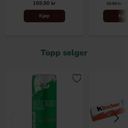
169.90 kr
9
22.90 kr
Kjøp
Kjø
Topp selger