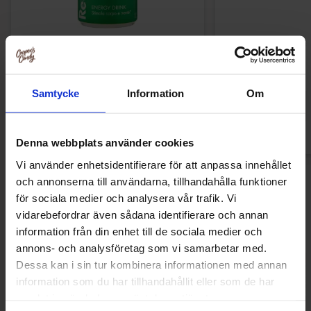
Red Bull Green Drakfrukt 25cl
Kinder Ma
38.90 kr
9.90 
Samtycke
Information
Om
Kjøp
Kjø
Denna webbplats använder cookies
Vi använder enhetsidentifierare för att anpassa innehållet
och annonserna till användarna, tillhandahålla funktioner
Nye produkter
för sociala medier och analysera vår trafik. Vi
vidarebefordrar även sådana identifierare och annan
information från din enhet till de sociala medier och
annons- och analysföretag som vi samarbetar med.
Ny!
Ny!
Dessa kan i sin tur kombinera informationen med annan
information som du har tillhandahållit eller som de har
samlat in när du har använt deras tjänster.