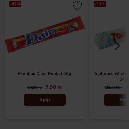
-47%
-33%
Marabou Daim Dubbel 56g
Toblerone White 
340
7.90 kr
7
14.90 kr
119.90 kr
Kjøp
Kjø