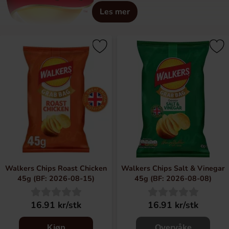
Les mer
Walkers är ett brittiskt företag som producerar och säljer
snacks. Företaget är mest känd för sina potatischips med
salt- och vinäger smak, men producerar även mängder med
andra snacks
Walkers Chips Roast Chicken
Walkers Chips Salt & Vinegar
45g (BF: 2026-08-15)
45g (BF: 2026-08-08)
16.91 kr/stk
16.91 kr/stk
Kjøp
Overvåke