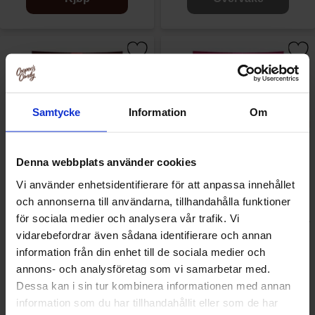
Samtycke
Information
Om
Denna webbplats använder cookies
Vi använder enhetsidentifierare för att anpassa innehållet
och annonserna till användarna, tillhandahålla funktioner
Walkers Chips Smoky Bacon
för sociala medier och analysera vår trafik. Vi
Walkers Chips Prawn Cocktail
45g (BF: 2026-08-15)
45g (BF: 2026-08-08)
vidarebefordrar även sådana identifierare och annan
information från din enhet till de sociala medier och
16.91 kr/stk
16.91 kr/stk
annons- och analysföretag som vi samarbetar med.
Dessa kan i sin tur kombinera informationen med annan
Overvåke
Overvåke
information som du har tillhandahållit eller som de har