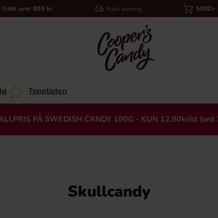
i frakt over 899 kr
5000+ a
Rask levering
lg
Topplisten
ALLPRIS PÅ SWEDISH CANDY 100G - KUN 12,90kr/st (ord 
Skullcandy