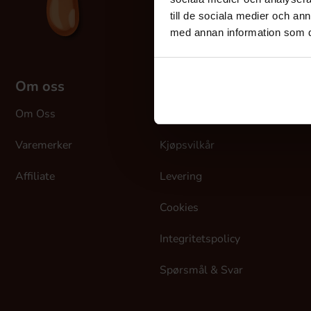
till de sociala medier och a
med annan information som du 
Om oss
Kundeservice
H
Om Oss
Kundeservice
S
Varemerker
Kjøpsvilkår
Affiliate
Levering
Cookies
Integritetspolicy
Spørsmål & Svar