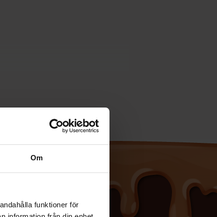
Om
andahålla funktioner för
n information från din enhet