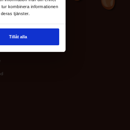
 tur kombinera informationen
deras tjänster.
er vi
Tillåt alla
ge
e
nd