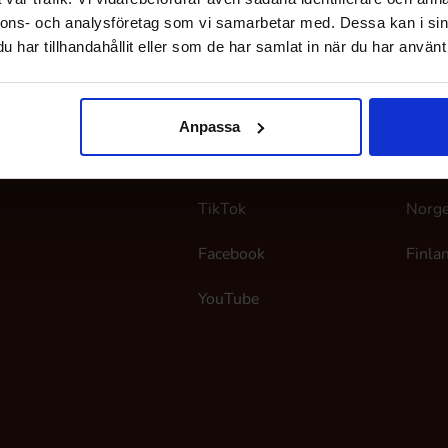
nnons- och analysföretag som vi samarbetar med. Dessa kan i sin
har tillhandahållit eller som de har samlat in när du har använt 
jelp
Følg oss
Her 
Anpassa
pørsmål & Svar
Instagram
Sveri
TikTok
Norg
Facebook
Finla
YouTube