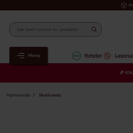
Fr
Meny
Nyheter
Lagersa
🎉 KN
Hjemmeside
Skullcandy