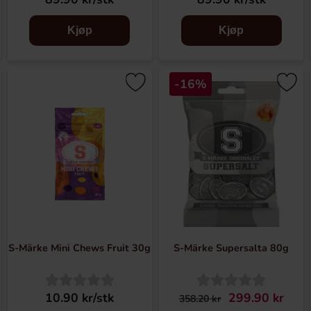
Kjøp
Kjøp
-16%
S-Märke Mini Chews Fruit 30g
S-Märke Supersalta 80g
10.90 kr/stk
299.90 kr
358.20 kr