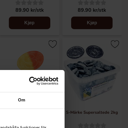
89.90 kr/stk
89.90 kr/stk
Kjøp
Kjøp
Om
S-Märke Sour Maracuja 500g
S-Märke Supersaltede 2kg
andahålla funktioner för