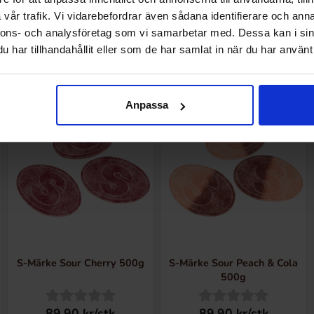
89.90 kr/stk
15.90 kr/stk
vår trafik. Vi vidarebefordrar även sådana identifierare och anna
nnons- och analysföretag som vi samarbetar med. Dessa kan i sin
Kjøp
Kjøp
har tillhandahållit eller som de har samlat in när du har använt 
Anpassa
S-Märke Sour Cherry 500g
S-Märke Sour Peach & Cola
500g
89.90 kr/stk
89.90 kr/stk