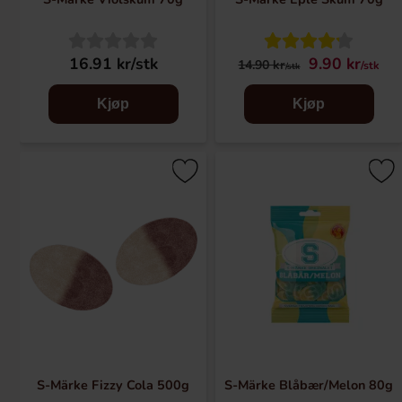
16.91 kr/stk
9.90 kr
14.90 kr
/stk
/stk
Kjøp
Kjøp
S-Märke Fizzy Cola 500g
S-Märke Blåbær/Melon 80g