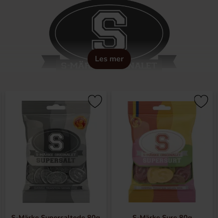
Les mer
är en svensk klassiker i godishyllan. Hos oss hittar du stor
S-Märke Supersaltede 80g
S-Märke Sure 80g