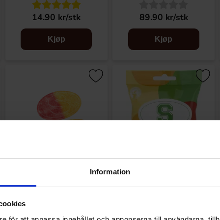
14.90 kr/stk
89.90 kr/stk
Kjøp
Kjøp
Information
S-Märke Sour Lemon
S-Märke Fruktig 70g
Raspberry 500g
cookies
e för att anpassa innehållet och annonserna till användarna, tillh