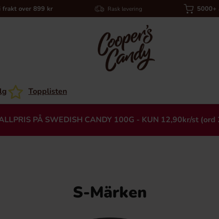
i frakt over 899 kr
5000+ a
Rask levering
lg
Topplisten
ALLPRIS PÅ SWEDISH CANDY 100G - KUN 12,90kr/st (ord 
S-Märken