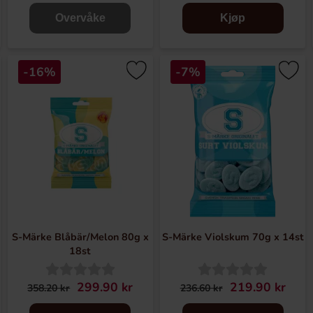
Overvåke
Kjøp
-16%
-7%
S-Märke Blåbär/Melon 80g x
S-Märke Violskum 70g x 14st
18st
299.90 kr
219.90 kr
358.20 kr
236.60 kr