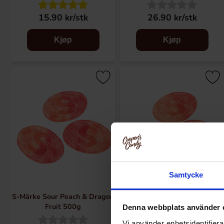
15.90 kr/stk
26.90 kr/stk
Kjøp
Kjøp
Samtycke
S-Märke Sour Peach & Dragon
S-Märke Sour Peach 500g
Fruit 500g
Denna webbplats använder 
Vi använder enhetsidentifierar