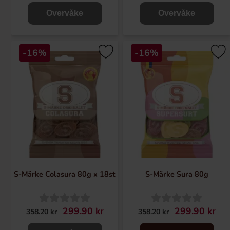
Overvåke
Overvåke
-16%
-16%
S-Märke Colasura 80g x 18st
S-Märke Sura 80g
299.90 kr
299.90 kr
358.20 kr
358.20 kr