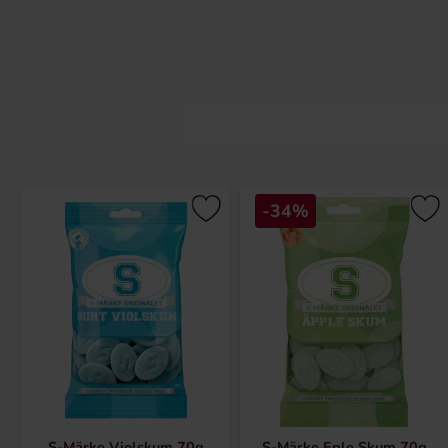
S-märken har funnits sedan 1956 och 
påsar.
-34%
S-Märke Violskum 70g
S-Märke Eple Skum 70g