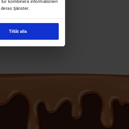
 tur kombinera informationen
deras tjänster.
Tillåt alla