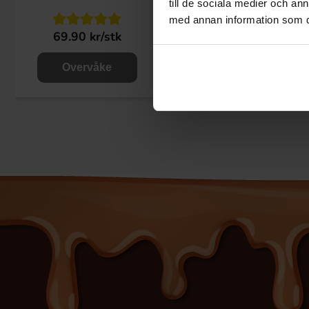
till de sociala medier och a
med annan information som du 
69.90 kr/stk
46.90 kr/stk
Overvåke
Overvåke