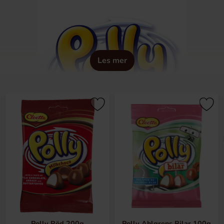
Les mer
agerade med en ljuvlig chokladsmak. Kombinationen av ett fres
är omöjligt att bara ta en.
Polly Röd 200g
Polly Ahlgrens Bilar 100g