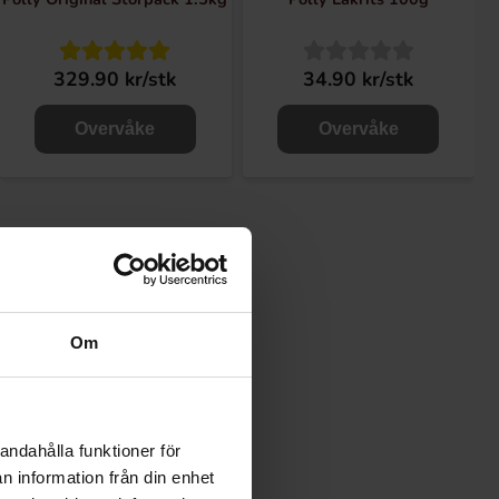
329.90 kr/stk
34.90 kr/stk
Overvåke
Overvåke
Om
andahålla funktioner för
n information från din enhet