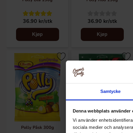
36.90 kr/stk
36.90 kr/stk
Kjøp
Kjøp
Samtycke
Denna webbplats använder 
Vi använder enhetsidentifierar
Polly Påsk 300g
Polly Juleskum 150g
sociala medier och analysera 