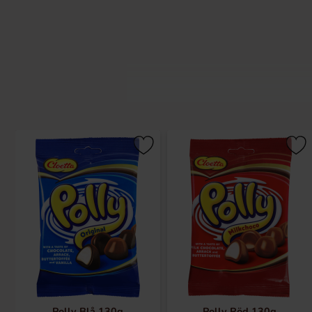
Polly är härligt sega skumtoppar dr
choklad gör Polly så mumsigt att det 
Polly Blå 130g
Polly Röd 130g