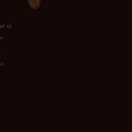
er vi
ge
e
nd