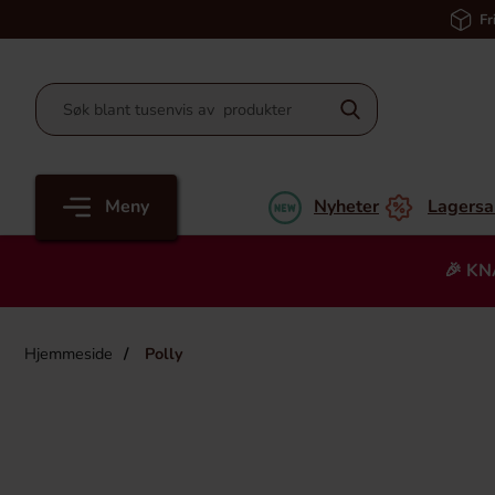
Fr
Meny
Nyheter
Lagersa
🎉 KN
Hjemmeside
Polly