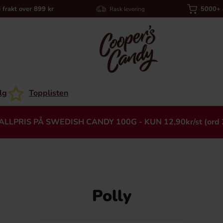
i frakt over 899 kr
5000+ a
Rask levering
lg
Topplisten
ALLPRIS PÅ SWEDISH CANDY 100G - KUN 12,90kr/st (ord 
Polly