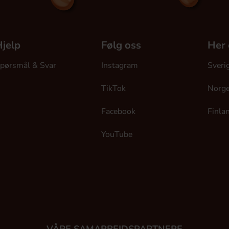
jelp
Følg oss
Her 
pørsmål & Svar
Instagram
Sveri
TikTok
Norg
Facebook
Finla
YouTube