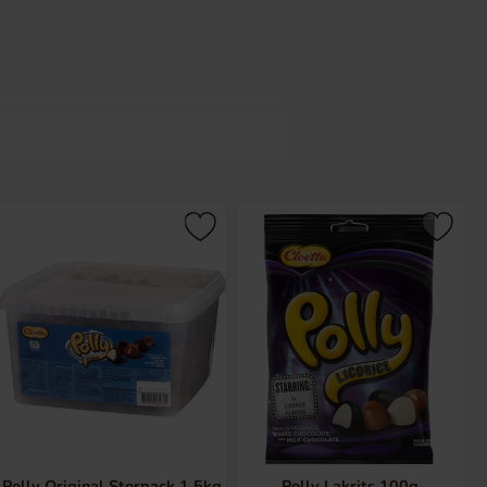
tande segt inre och smaken av
Polly Original Storpack 1.5kg
Polly Lakrits 100g