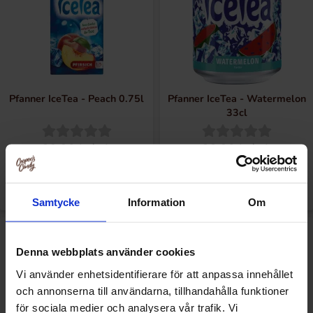
Pfanner IceTea - Peach 0.75l
Pfanner IceTea - Watermelon
33cl
29.90 kr/stk
22.90 kr/stk
Kjøp
Overvåke
Samtycke
Information
Om
Denna webbplats använder cookies
Vi använder enhetsidentifierare för att anpassa innehållet
och annonserna till användarna, tillhandahålla funktioner
för sociala medier och analysera vår trafik. Vi