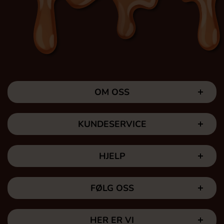
OM OSS
KUNDESERVICE
HJELP
FØLG OSS
HER ER VI