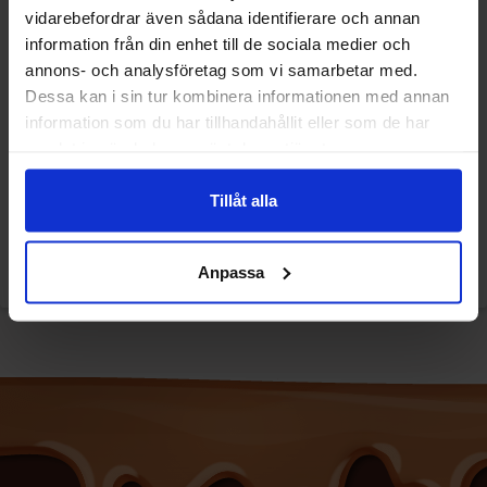
vidarebefordrar även sådana identifierare och annan
information från din enhet till de sociala medier och
annons- och analysföretag som vi samarbetar med.
Dessa kan i sin tur kombinera informationen med annan
information som du har tillhandahållit eller som de har
Pfanner IceTea - Watermelon
Pfanner IceTea - Wild Cherry
samlat in när du har använt deras tjänster.
0.75l
0.75l
Tillåt alla
29.90 kr/stk
29.90 kr/stk
Overvåke
Overvåke
Anpassa