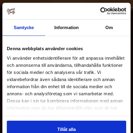
Samtycke
Information
Om
Denna webbplats använder cookies
Vi använder enhetsidentifierare för att anpassa innehållet
och annonserna till användarna, tillhandahålla funktioner
OM OSS
för sociala medier och analysera vår trafik. Vi
vidarebefordrar även sådana identifierare och annan
information från din enhet till de sociala medier och
KUNDESERVICE
annons- och analysföretag som vi samarbetar med.
Dessa kan i sin tur kombinera informationen med annan
information som du har tillhandahållit eller som de har
HJELP
samlat in när du har använt deras tjänster.
FØLG OSS
Tillåt alla