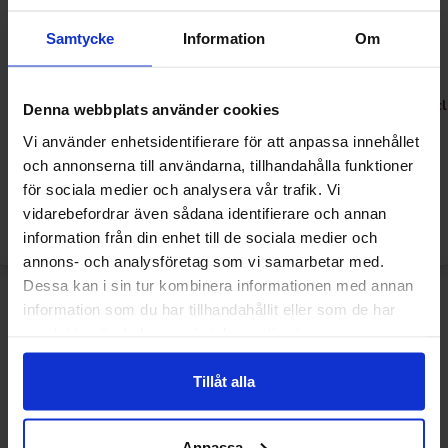
Samtycke
Information
Om
Gowell Mixflak 33cl x 24st
Gowell Strawberry & Lime 33cl
Denna webbplats använder cookies
x 24st
Vi använder enhetsidentifierare för att anpassa innehållet
och annonserna till användarna, tillhandahålla funktioner
749.90 kr/stk
799.91 kr/stk
för sociala medier och analysera vår trafik. Vi
vidarebefordrar även sådana identifierare och annan
Overvåke
Overvåke
information från din enhet till de sociala medier och
annons- och analysföretag som vi samarbetar med.
Dessa kan i sin tur kombinera informationen med annan
information som du har tillhandahållit eller som de har
samlat in när du har använt deras tjänster.
Tillåt alla
Anpassa