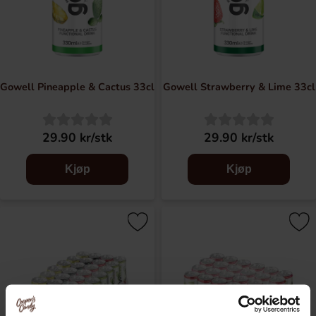
Gowell Pineapple & Cactus 33cl
Gowell Strawberry & Lime 33cl
29.90 kr/stk
29.90 kr/stk
Kjøp
Kjøp