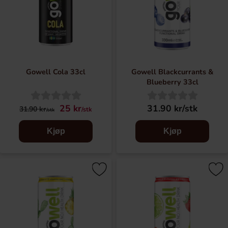
Gowell Cola 33cl
Gowell Blackcurrants &
Blueberry 33cl
25 kr
31.90 kr/stk
31.90 kr
/stk
/stk
Kjøp
Kjøp