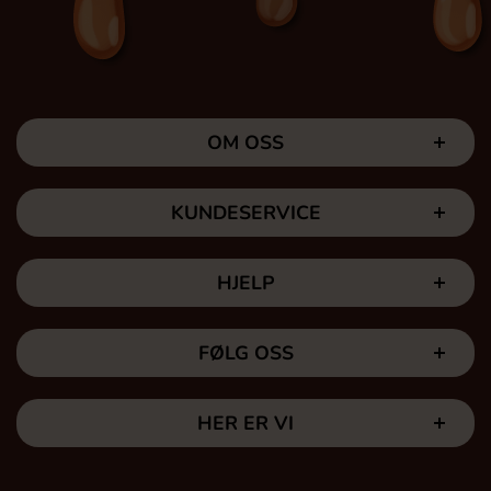
OM OSS
KUNDESERVICE
HJELP
FØLG OSS
HER ER VI