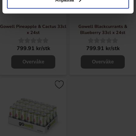
Gowell Pineapple & Cactus 33cl
Gowell Blackcurrants &
x 24st
Blueberry 33cl x 24st
799.91 kr/stk
799.91 kr/stk
Overvåke
Overvåke