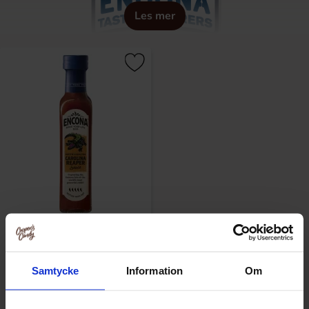
Les mer
Ta dina smaklökar på en resa som de aldrig kommer att
glömma med Encona's chilissåser som ger en helt ny
dimension till dina maträtter
Encona Carolina Reaper Sauce
142ml
Samtycke
Information
Om
46.90 kr/stk
Kjøp