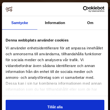
Samtycke
Information
Om
Denna webbplats använder cookies
Vi använder enhetsidentifierare för att anpassa innehållet
och annonserna till användarna, tillhandahålla funktioner
OM OSS
för sociala medier och analysera vår trafik. Vi
vidarebefordrar även sådana identifierare och annan
information från din enhet till de sociala medier och
KUNDESERVICE
annons- och analysföretag som vi samarbetar med.
Dessa kan i sin tur kombinera informationen med annan
information som du har tillhandahållit eller som de har
HJELP
samlat in när du har använt deras tjänster.
FØLG OSS
Tillåt alla