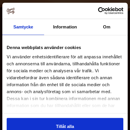
Samtycke
Information
Om
Denna webbplats använder cookies
Vi använder enhetsidentifierare för att anpassa innehållet
och annonserna till användarna, tillhandahålla funktioner
OM OSS
för sociala medier och analysera vår trafik. Vi
vidarebefordrar även sådana identifierare och annan
information från din enhet till de sociala medier och
KUNDESERVICE
annons- och analysföretag som vi samarbetar med.
Dessa kan i sin tur kombinera informationen med annan
information som du har tillhandahållit eller som de har
HJELP
samlat in när du har använt deras tjänster.
FØLG OSS
Tillåt alla