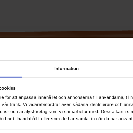
Information
cookies
e för att anpassa innehållet och annonserna till användarna, tillh
vår trafik. Vi vidarebefordrar även sådana identifierare och anna
nnons- och analysföretag som vi samarbetar med. Dessa kan i sin
jelp
Følg oss
Her 
har tillhandahållit eller som de har samlat in när du har använt 
pørsmål & Svar
Instagram
Sveri