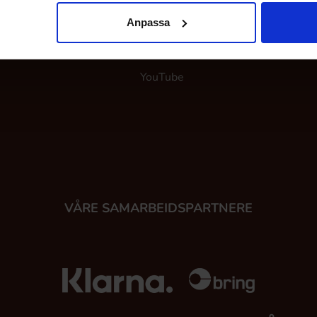
TikTok
Norg
Anpassa
Facebook
Finla
YouTube
VÅRE SAMARBEIDSPARTNERE