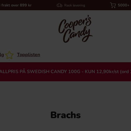
i frakt over 899 kr
5000+ a
Rask levering
lg
Topplisten
ALLPRIS PÅ SWEDISH CANDY 100G - KUN 12,90kr/st (ord 
Brachs