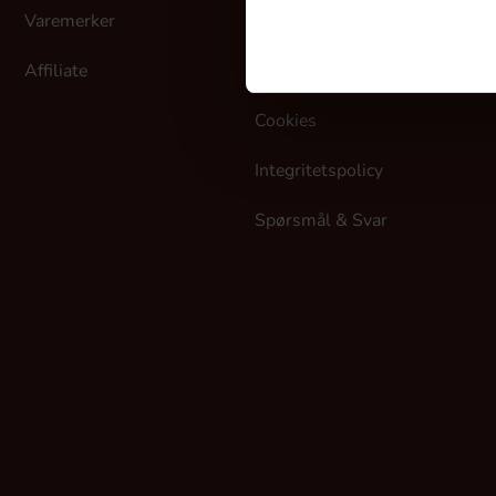
Varemerker
Kjøpsvilkår
Affiliate
Levering
Cookies
Integritetspolicy
Spørsmål & Svar