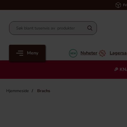
Fr
Meny
Nyheter
Lagersa
🎉 KN
Hjemmeside
Brachs